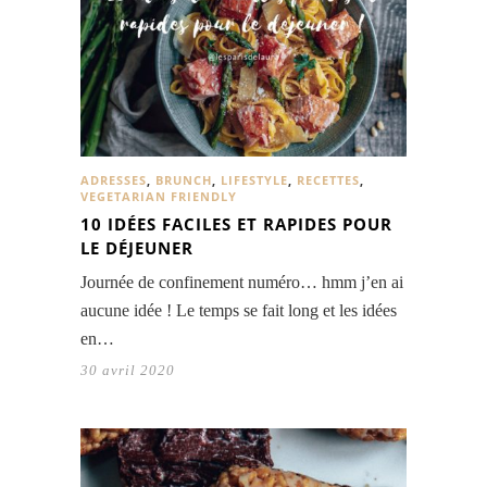
ADRESSES
,
BRUNCH
,
LIFESTYLE
,
RECETTES
,
VEGETARIAN FRIENDLY
10 IDÉES FACILES ET RAPIDES POUR
LE DÉJEUNER
Journée de confinement numéro… hmm j’en ai
aucune idée ! Le temps se fait long et les idées
en…
30 avril 2020