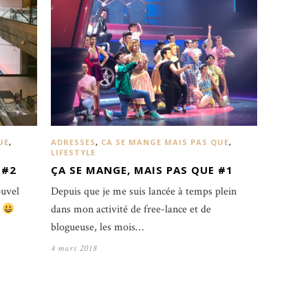
UE
,
ADRESSES
,
CA SE MANGE MAIS PAS QUE
,
LIFESTYLE
 #2
ÇA SE MANGE, MAIS PAS QUE #1
ouvel
Depuis que je me suis lancée à temps plein
!
dans mon activité de free-lance et de
blogueuse, les mois…
4 mars 2018